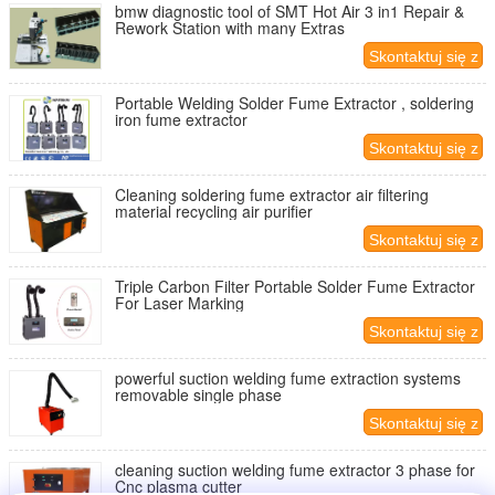
bmw diagnostic tool of SMT Hot Air 3 in1 Repair &
Rework Station with many Extras
Skontaktuj się z
nami
Portable Welding Solder Fume Extractor , soldering
iron fume extractor
Skontaktuj się z
nami
Cleaning soldering fume extractor air filtering
material recycling air purifier
Skontaktuj się z
nami
Triple Carbon Filter Portable Solder Fume Extractor
For Laser Marking
Skontaktuj się z
nami
powerful suction welding fume extraction systems
removable single phase
Skontaktuj się z
nami
cleaning suction welding fume extractor 3 phase for
Cnc plasma cutter