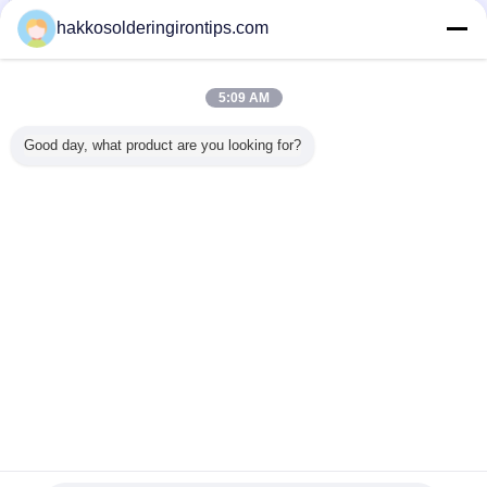
Skontaktuj się z
hakkosolderingirontips.com
nami
Clamp Type ESD Smoke Absorber , Portable
Soldering Fume Extractor 14W / 16W
5:09 AM
Skontaktuj się z
nami
Good day, what product are you looking for?
1 / 7
Zmień język
s
Polish
Dom
|
O nas
|
Skontaktuj się z nami
|
Sitemap
|
Privacy Policy
Widok pulpitu
Copyright © 2015 - 2025 Guangzhou EPT Environmental Protection
Technology Co.,Ltd.
All rights reserved. Developed by
ECER