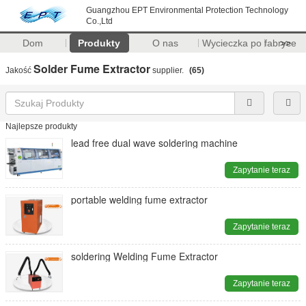
Guangzhou EPT Environmental Protection Technology
Co.,Ltd
Dom
Produkty
O nas
Wycieczka po fabryce
>>
Solder Fume Extractor
Jakość
supplier.
(65)
Najlepsze produkty
lead free dual wave soldering machine
Zapytanie teraz
portable welding fume extractor
Zapytanie teraz
soldering Welding Fume Extractor
Zapytanie teraz