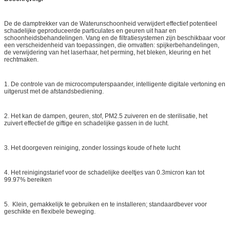
De de damptrekker van de Waterunschoonheid verwijdert effectief potentieel
schadelijke geproduceerde particulates en geuren uit haar en
schoonheidsbehandelingen. Vang en de filtratiesystemen zijn beschikbaar voor
een verscheidenheid van toepassingen, die omvatten: spijkerbehandelingen,
de verwijdering van het laserhaar, het perming, het bleken, kleuring en het
rechtmaken.
1. De controle van de microcomputerspaander, intelligente digitale vertoning en
uitgerust met de afstandsbediening.
2. Het kan de dampen, geuren, stof, PM2.5 zuiveren en de sterilisatie, het
zuivert effectief de giftige en schadelijke gassen in de lucht.
3. Het doorgeven reiniging, zonder lossings koude of hete lucht
4. Het reinigingstarief voor de schadelijke deeltjes van 0.3micron kan tot
99.97% bereiken
5. Klein, gemakkelijk te gebruiken en te installeren; standaardbever voor
geschikte en flexibele beweging.