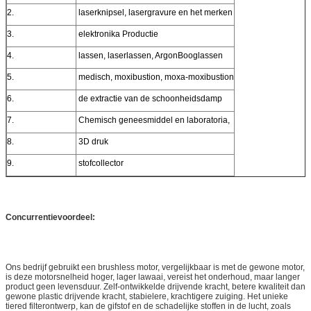
2.
laserknipsel, lasergravure en het merken
3.
elektronika Productie
4.
lassen, laserlassen, ArgonBooglassen
5.
medisch, moxibustion, moxa-moxibustion
6.
de extractie van de schoonheidsdamp
7.
Chemisch geneesmiddel en laboratoria,
8.
3D druk
9.
stofcollector
Concurrentievoordeel:
Ons bedrijf gebruikt een brushless motor, vergelijkbaar is met de gewone motor,
is deze motorsnelheid hoger, lager lawaai, vereist het onderhoud, maar langer
product geen levensduur. Zelf-ontwikkelde drijvende kracht, betere kwaliteit dan
gewone plastic drijvende kracht, stabielere, krachtigere zuiging. Het unieke
tiered filterontwerp, kan de gifstof en de schadelijke stoffen in de lucht, zoals