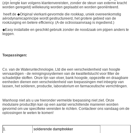
(zijn lengte kan volgens klantenvereisten, zonder de steun van externe kracht
worden geregeld) willekeurig worden geplaatst en worden georiënteerd.
heeft de ◆Original vierkant-gevormde die rookkap, uniek overeenkomstig
aërodynamicaprincipe wordt gestructureerd, het grotere gebied van de
rookzuiging en betere efficiency. (A-de octrooiaanvraag is ingediend.)
◆Easy installatie en geschikt gebruik zonder de noodzaak om pijpen anders te
leggen.
Toepassingen:
Co. van de Wateruntechnologie, Ltd die een verscheidenheid van hoogte
vervaardigen - de reinigingssystemen van de kwaliteitslucht voor filter de
schadelijke stoffen. Onze lijn van vloer, bank hoogste, opgezette en draagbare
eenheden dienen een verscheidenheid van toepassingen met inbegrip van
lassen, het solderen, productie, laboratorium en farmaceutische verrichtingen.
Wanhoop niet als u uw hieronder vermelde toepassing niet ziet. Onze
modulaire productlijn kan op een aantal verschillende manieren worden
gevormd om uw specifieke vereisten te richten. Contacteer ons vandaag om de
oplossingen te weten te komen!
1.
solderende damptrekker