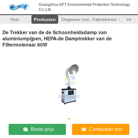
Guangzhou EPT Environmental Protection Technology
Co.,Ltd
Huis
Producten
Ongeveer ons
Fabrieksreis
>>
De Trekker van de de Schoonheidsdamp van
aluminiumpijpen, HEPA-de Damptrekker van de
Filtermolenaar 80W
Beste prijs
Contacteer ons