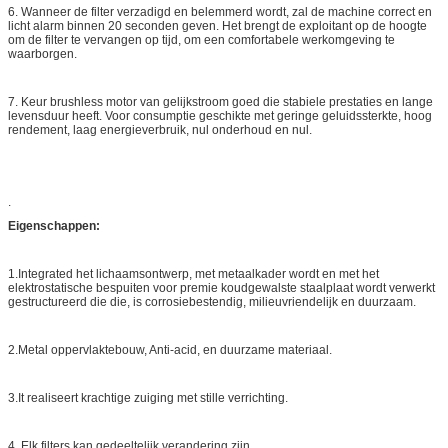
6. Wanneer de filter verzadigd en belemmerd wordt, zal de machine correct en
licht alarm binnen 20 seconden geven. Het brengt de exploitant op de hoogte
om de filter te vervangen op tijd, om een comfortabele werkomgeving te
waarborgen.
7. Keur brushless motor van gelijkstroom goed die stabiele prestaties en lange
levensduur heeft. Voor consumptie geschikte met geringe geluidssterkte, hoog
rendement, laag energieverbruik, nul onderhoud en nul.
.
Eigenschappen:
1.Integrated het lichaamsontwerp, met metaalkader wordt en met het
elektrostatische bespuiten voor premie koudgewalste staalplaat wordt verwerkt
gestructureerd die die, is corrosiebestendig, milieuvriendelijk en duurzaam.
2.Metal oppervlaktebouw, Anti-acid, en duurzame materiaal.
3.It realiseert krachtige zuiging met stille verrichting.
4. Elk filters kan gedeeltelijk verandering zijn.