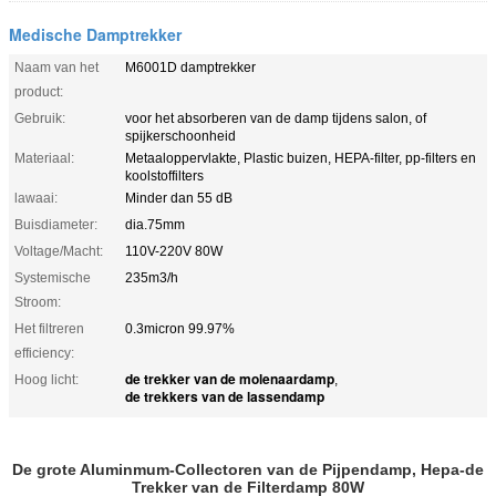
Medische Damptrekker
Naam van het
M6001D damptrekker
product:
Gebruik:
voor het absorberen van de damp tijdens salon, of
spijkerschoonheid
Materiaal:
Metaaloppervlakte, Plastic buizen, HEPA-filter, pp-filters en
koolstoffilters
lawaai:
Minder dan 55 dB
Buisdiameter:
dia.75mm
Voltage/Macht:
110V-220V 80W
Systemische
235m3/h
Stroom:
Het filtreren
0.3micron 99.97%
efficiency:
de trekker van de molenaardamp
Hoog licht:
,
de trekkers van de lassendamp
De grote Aluminmum-Collectoren van de Pijpendamp, Hepa-de
Trekker van de Filterdamp 80W