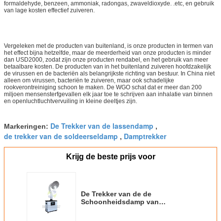
formaldehyde, benzeen, ammoniak, radongas, zwaveldioxyde. .etc, en gebruik
van lage kosten effectief zuiveren.
Vergeleken met de producten van buitenland, is onze producten in termen van
het effect bijna hetzelfde, maar de meerderheid van onze producten is minder
dan USD2000, zodat zijn onze producten rendabel, en het gebruik van meer
betaalbare kosten. De producten van in het buitenland zuiveren hoofdzakelijk
de virussen en de bacteriën als belangrijkste richting van bestuur. In China niet
alleen om virussen, bacteriën te zuiveren, maar ook schadelijke
rookverontreiniging schoon te maken. De WGO schat dat er meer dan 200
miljoen mensensterfgevallen elk jaar toe te schrijven aan inhalatie van binnen
en openluchtluchtvervuiling in kleine deeltjes zijn.
De Trekker van de lassendamp
Markeringen:
,
de trekker van de soldeerseldamp
Damptrekker
,
Krijg de beste prijs voor
De Trekker van de de
Schoonheidsdamp van
aluminiumpijpen, HEPA-de
Damptrekker van de