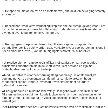
5. De speciale metaalbouw, en de metaalbever, anti-acid, en beweging smothly
en steedy.
6. Beschikbaar voor verre verrichting; stepless snelheidsregelgeving voor u om
luchtvolume en zuigingskracht willekeurig zonder de noodzaak te regelen om
uw hoofd over te buigen en te verminderen.
7. Reinigingsontwerp in vier fasen: het filtreren stap voor stap laat dat
schadelijke rook toe beter worden gezuiverd. Zelfs voor voorwerpen minstens 8
keer kleiner dan PM2.5, kan het reinigingstarief tot 99.97% bereiken.
het ◆Active element van de koolstoffilter met katalysator kan veelvoudige
substanties absorberen die in de te zuiveren lucht bestaan en zijn met
buitenlandse geur, giftig en schadelijk.
◆Modular ontwerp voor beschermingslaag door laag: De onafhankelijke
vervanging van de elementen van de primaire, middelgrote en hoog
rendementfilter laat langere levensduur van filterelement en lagere
gebruikskosten toe.
◆Energy behoud en milieubescherming: De ingebouwde cirkelinitiatief het
filtreren methode kan binnen koude lucht/warme lucht verhinderen buiten te
stromen zonder temperatuur en vochtigheidsmilieu in de verrichtingssectie te
vernietigen.
het ◆Thisproduct heeft het 1.4m universele wapen van de rookzuiging, dat kan