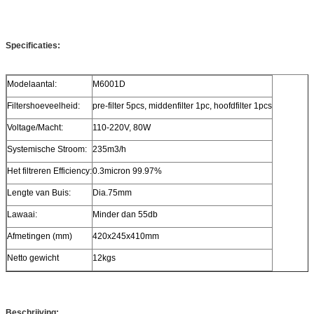
Specificaties:
Modelaantal:
M6001D
Filtershoeveelheid:
pre-filter 5pcs, middenfilter 1pc, hoofdfilter 1pcs
Voltage/Macht:
110-220V, 80W
Systemische Stroom:
235m3/h
Het filtreren Efficiency:
0.3micron 99.97%
Lengte van Buis:
Dia.75mm
Lawaai:
Minder dan 55db
Afmetingen (mm)
420x245x410mm
Netto gewicht
12kgs
Beschrijving: