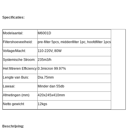
Specificaties:
Modelaantal:
M6001D
Filtershoeveelheid:
pre-filter 5pcs, middenfilter 1pc, hoofdfilter 1pcs
Voltage/Macht:
110-220V, 80W
Systemische Stroom:
235m3/h
Het filtreren Efficiency:
0.3micron 99.97%
Lengte van Buis:
Dia.75mm
Lawaai:
Minder dan 55db
Afmetingen (mm)
420x245x410mm
Netto gewicht
12kgs
Beschrijving: