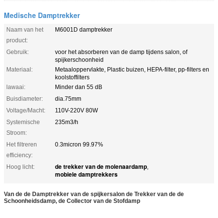
Medische Damptrekker
Naam van het
M6001D damptrekker
product:
Gebruik:
voor het absorberen van de damp tijdens salon, of
spijkerschoonheid
Materiaal:
Metaaloppervlakte, Plastic buizen, HEPA-filter, pp-filters en
koolstoffilters
lawaai:
Minder dan 55 dB
Buisdiameter:
dia.75mm
Voltage/Macht:
110V-220V 80W
Systemische
235m3/h
Stroom:
Het filtreren
0.3micron 99.97%
efficiency:
de trekker van de molenaardamp
Hoog licht:
,
mobiele damptrekkers
Van de de Damptrekker van de spijkersalon de Trekker van de de
Schoonheidsdamp, de Collector van de Stofdamp