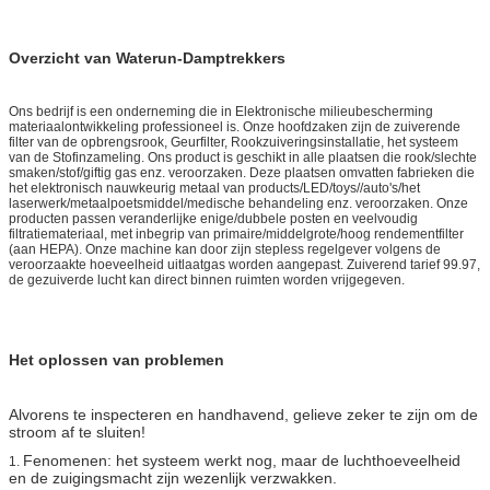
Overzicht van Waterun-Damptrekkers
Ons bedrijf is een onderneming die in Elektronische milieubescherming
materiaalontwikkeling professioneel is. Onze hoofdzaken zijn de zuiverende
filter van de opbrengsrook, Geurfilter, Rookzuiveringsinstallatie, het systeem
van de Stofinzameling. Ons product is geschikt in alle plaatsen die rook/slechte
smaken/stof/giftig gas enz. veroorzaken. Deze plaatsen omvatten fabrieken die
het elektronisch nauwkeurig metaal van products/LED/toys//auto's/het
laserwerk/metaalpoetsmiddel/medische behandeling enz. veroorzaken. Onze
producten passen veranderlijke enige/dubbele posten en veelvoudig
filtratiemateriaal, met inbegrip van primaire/middelgrote/hoog rendementfilter
(aan HEPA). Onze machine kan door zijn stepless regelgever volgens de
veroorzaakte hoeveelheid uitlaatgas worden aangepast. Zuiverend tarief 99.97,
de gezuiverde lucht kan direct binnen ruimten worden vrijgegeven.
Het oplossen van problemen
Alvorens te inspecteren en handhavend, gelieve zeker te zijn om de
stroom af te sluiten!
Fenomenen: het systeem werkt nog, maar de luchthoeveelheid
1.
en de zuigingsmacht zijn wezenlijk verzwakken.