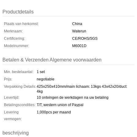
Productdetails
Plaats van herkomst:
China
Merknaam:
Waterun
Certificering:
CE/ROHS/SGS
Modelnummer:
M6001D
Betalen & Verzenden Algemene voorwaarden
Min. bestelaantal:
1 set
Prijs:
negotiable
Verpakking Details:
425x250x410mm/main lichaam: 13kgs 43x42x20/duct:
4kg
Levertijd:
10 ontvingen de werkdagen na uw betaling
Betalingscondities:
T/T, western union of Paypal
Levering
1,000pcs per maand
vermogen:
beschrijving