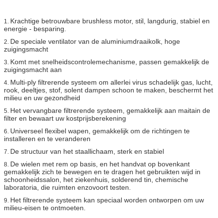
Krachtige betrouwbare brushless motor, stil, langdurig, stabiel en
1.
energie - besparing.
De speciale ventilator van de aluminiumdraaikolk, hoge
2.
zuigingsmacht
Komt met snelheidscontrolemechanisme, passen gemakkelijk de
3.
zuigingsmacht aan
Multi-ply filtrerende systeem om allerlei virus schadelijk gas, lucht,
4.
rook, deeltjes, stof, solent dampen schoon te maken, beschermt het
milieu en uw gezondheid
Het vervangbare filtrerende systeem, gemakkelijk aan maitain de
5.
filter en bewaart uw kostprijsberekening
Universeel flexibel wapen, gemakkelijk om de richtingen te
6.
installeren en te veranderen
De structuur van het staallichaam, sterk en stabiel
7.
De wielen met rem op basis, en het handvat op bovenkant
8.
gemakkelijk zich te bewegen en te dragen het gebruikten wijd in
schoonheidssalon, het ziekenhuis, solderend tin, chemische
laboratoria, die ruimten enzovoort testen.
Het filtrerende systeem kan speciaal worden ontworpen om uw
9.
milieu-eisen te ontmoeten.