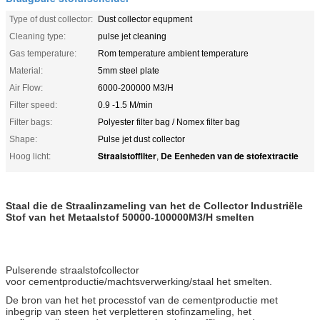
Type of dust collector:
Dust collector equpment
Cleaning type:
pulse jet cleaning
Gas temperature:
Rom temperature ambient temperature
Material:
5mm steel plate
Air Flow:
6000-200000 M3/H
Filter speed:
0.9 -1.5 M/min
Filter bags:
Polyester filter bag / Nomex filter bag
Shape:
Pulse jet dust collector
Straalstoffilter
De Eenheden van de stofextractie
Hoog licht:
,
Staal die de Straalinzameling van het de Collector Industriële
Stof van het Metaalstof 50000-100000M3/H smelten
Pulserende straalstofcollector
voor cementproductie/machtsverwerking/staal het smelten.
De bron van het het processtof van de cementproductie met
inbegrip van steen het verpletteren stofinzameling, het