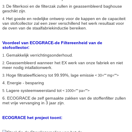
De filterkooi en de filterzak zullen in geassembleerd baghouse
3.
geschikt zijn.
Het goede en redelijke ontwerp voor de kappen en de capaciteit
4.
van stofcollector zal een zeer verschillend het werk resultaat voor
de oven van de staalfabriekinductie bereiken.
Voordeel van ECOGRACE-de Filtereenheid van de
stofcollector:
Gemakkelijk verrichtingsonderhoud.
1.
Geassembleerd wanneer het EX werk van onze fabriek en niet
2.
meer nodig intallationwerk.
Hoge filtratieefficiency tot 99.99%, lage emissie
3.
< 30="" mg="">
4.
Energie - besparing
Lagere systeemweerstand tot
5.
< 1000="" pa="">
6.
ECOGRACE de zelf gemaakte zakken van de stoffenfilter zullen
met vrije vervanging in 3 jaar zijn.
ECOGRACE het project toont: