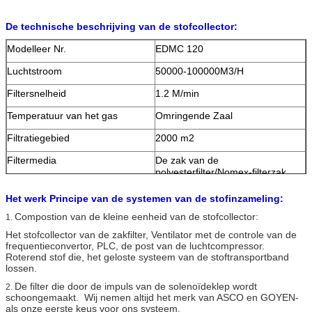
De technische beschrijving van de stofcollector:
Modelleer Nr.
EDMC 120
Luchtstroom
50000-100000M3/H
Filtersnelheid
1.2 M/min
Temperatuur van het gas
Omringende Zaal
Filtratiegebied
2000 m2
Filtermedia
De zak van de
polyesterfilter/Nomex-filterzak
De grootte van de filterzak
D160X60 00
Het werk Principe van de systemen van de stofinzameling:
Samengeperste luchtconsumptie
Compostion van de kleine eenheid van de stofcollector:
0.5-0.7 M3/min
1.
Het stofcollector van de zakfilter, Ventilator met de controle van de
De grootte van de impulsklep
2.5 duim
frequentieconvertor, PLC, de post van de luchtcompressor.
Roterend stof die, het geloste systeem van de stoftransportband
Weerstand
<1000>
lossen.
De filter die door de impuls van de solenoïdeklep wordt
2.
schoongemaakt. Wij nemen altijd het merk van ASCO en GOYEN-
als onze eerste keus voor ons systeem.