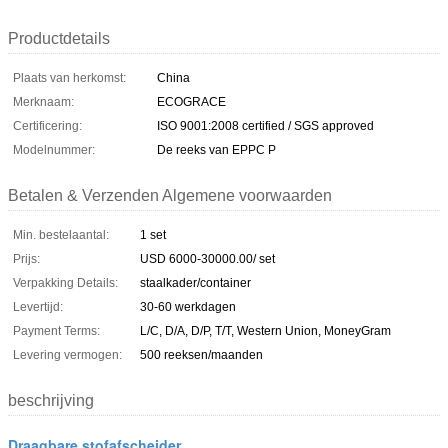
Productdetails
Plaats van herkomst:
China
Merknaam:
ECOGRACE
Certificering:
ISO 9001:2008 certified / SGS approved
Modelnummer:
De reeks van EPPC P
Betalen & Verzenden Algemene voorwaarden
Min. bestelaantal:
1 set
Prijs:
USD 6000-30000.00/ set
Verpakking Details:
staalkader/container
Levertijd:
30-60 werkdagen
Payment Terms:
L/C, D/A, D/P, T/T, Western Union, MoneyGram
Levering vermogen:
500 reeksen/maanden
beschrijving
Draagbare stofafscheider