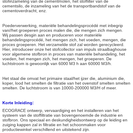
stofinzameling van de cementmolen, het stoffilter van de
cementsilo, de inzameling van het de transportbandstof van de
cementoverdracht, enz.
Poederverwerking, materiële behandelingsprocédé met inbegrip
van//het groeperen proces malen die, die mengen zich mengen.
Wij passen desgin aan en produceren voor materiële
behandelingsprocédé, het mengen zich, het voeden, mengen, die
proces groeperen. Het verzamelde stof zal worden gerecycleerd.
Hier, introduceer onze het stofcollector van impuls straalbaghouse
voor algemene stofbron in proces van materiële behandeling, het
voeden, het mengen zich, het mengen, het groeperen. De
luchtstroom is gewoonlijk van 6000 M3 h aan 60000 M3/h.
Het staal die omvat het primaire staal/het ijzer die, aluminium die,
koper, lood het smelten de filtratie van het ovenstof smelten smelten
smelten. De luchtstroom is van 10000-200000 M3/H of meer.
Korte Inleiding:
ECOGRACE ontwerp, vervaardiging en het installeren van het
systeem van de stoffiltratie van bovengenoemde de industrie en
stofbron. Ons speciaal en deskundigheidsontwerp op de leiding en
zuiging kappen zal in filtratie en het schoonmaken voor
productiewinkel verschillend en uitstekend zijn.